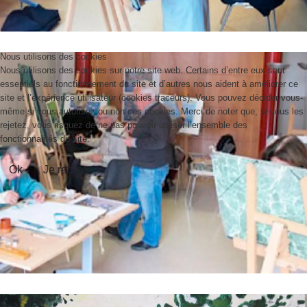
Nous utilisons des cookies
Nous utilisons des cookies sur notre site web. Certains d’entre eux sont
essentiels au fonctionnement du site et d’autres nous aident à améliorer ce
site et l’expérience utilisateur (cookies traceurs). Vous pouvez décider vous-
même si vous autorisez ou non ces cookies. Merci de noter que, si vous les
rejetez, vous risquez de ne pas pouvoir utiliser l’ensemble des
fonctionnalités du site.
Ok
Je refuse