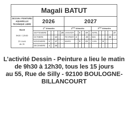
Magali BATUT
DESSIN / PEINTURE/
2026
2027
AQUARELLE/
TECHNIQUE LIBRE
er
ème
ème
1
trimestre
2
trimestre
3
trimestre
Mardi
SEPTEMBRE
-
-
-
-
29
JANVIER
-
5
-
19
-
AVRIL
-
-
-
-
27
9h30 / 12h30
OCTOBRE
-
-
13
-
-
FEVRIER
2
-
-
23
-
MAI
-
-
-
25
-
15 cours
NOVEMBRE
3
-
17
-
-
MARS
-
9
-
23
-
JUIN
-
8
-
-
-
de 3h
DECEMBRE
1
-
15
-
-
-
-
-
-
-
-
L’activité Dessin - Peinture a lieu le matin
de 9h30 à 12h30, tous les 15 jours
au 55, Rue de Silly - 92100
BOULOGNE
-
BILLANCOURT